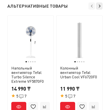
эту функцию следует отключить.
АЛЬТЕРНАТИВНЫЕ ТОВАРЫ
●
●
●
●
●
●
●
●
●
●
Напольный
Колонный
вентилятор Tefal
вентилятор Tefal
Turbo Silence
Urban Cool VF6720F0
Extreme VF5870F0
14 990 ₸
11 990 ₸
5
7
5
7