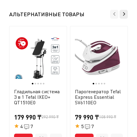
АЛЬТЕРНАТИВНЫЕ ТОВАРЫ
●
●
●
●
●
●
●
●
●
●
Гладильная система
Парогенератор Tefal
3 в 1 Tefal IXEO+
Express Essential
QT1510E0
SV6110EO
179 990 ₸
79 990 ₸
292 990 ₸
108 990 ₸
4
7
5
7