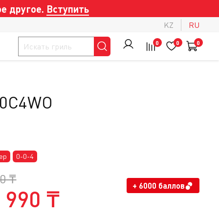
е другое.
Вступить
KZ
RU
0
0
0
Y20C4WO
ер
0-0-4
0 ₸
+ 6000 баллов
 990 ₸