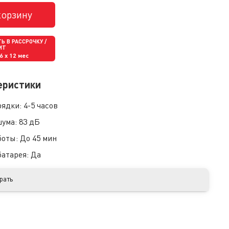
корзину
Ь В РАССРОЧКУ /
ИТ
66
x 12 мес
еристики
рядки:
4-5 часов
шума:
83 дБ
боты:
До 45 мин
батарея:
Да
рать