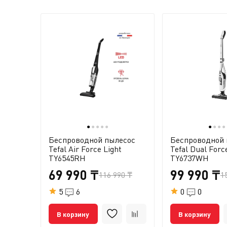
●
●
●
●
●
●
●
●
●
Беспроводной пылесос
Беспроводной 
Tefal Air Force Light
Tefal Dual Forc
TY6545RH
TY6737WH
69 990 ₸
99 990 ₸
116 990 ₸
1
5
6
0
0
В корзину
В корзину