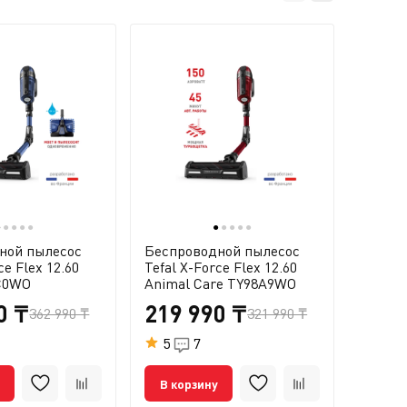
●
●
●
●
●
●
●
●
●
●
ной пылесос
Беспроводной пылесос
Беспр
ce Flex 12.60
Tefal X-Force Flex 12.60
Tefal X
C0WO
Animal Care TY98A9WO
TY99G
0 ₸
219 990 ₸
399
362 990 ₸
321 990 ₸
5
7
5
В корзину
В ко