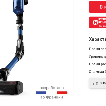
В 
КУПИТ
КРЕД
16 6
Характ
Время за
Уровень 
Время ра
Съемная 
Выб