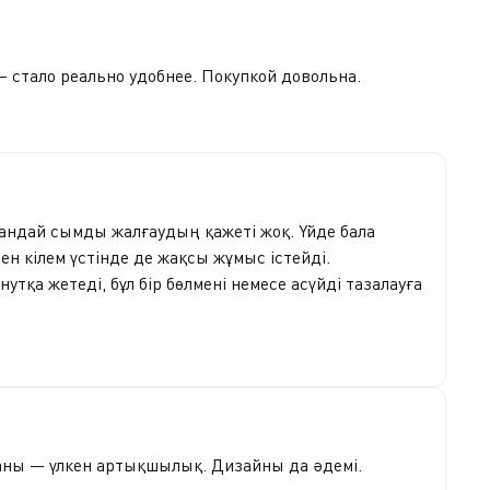
— стало реально удобнее. Покупкой довольна.
қандай сымды жалғаудың қажеті жоқ. Үйде бала
н кілем үстінде де жақсы жұмыс істейді.
тқа жетеді, бұл бір бөлмені немесе асүйді тазалауға
ғаны — үлкен артықшылық. Дизайны да әдемі.