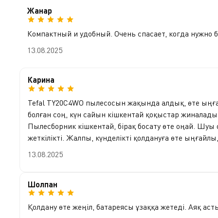
Жанар
Компактный и удобный. Очень спасает, когда нужно б
13.08.2025
Карина
Tefal TY20C4WO пылесосын жақында алдық, өте ыңғай
болған соң, күн сайын кішкентай қоқыстар жиналады,
Пылесборник кішкентай, бірақ босату өте оңай. Шуы о
жеткілікті. Жалпы, күнделікті қолдануға өте ыңғайлы
13.08.2025
Шолпан
Қолдану өте жеңіл, батареясы ұзаққа жетеді. Аяқ а