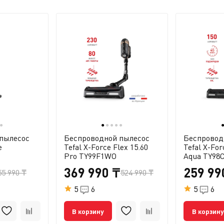
●
●
●
●
●
●
пылесос
Беспроводной пылесос
Беспровод
e
Tefal X-Force Flex 15.60
Tefal X-For
Pro TY99F1WO
Aqua TY98
369 990 ₸
259 99
55 990 ₸
524 990 ₸
5
6
5
6
В корзину
В корзину