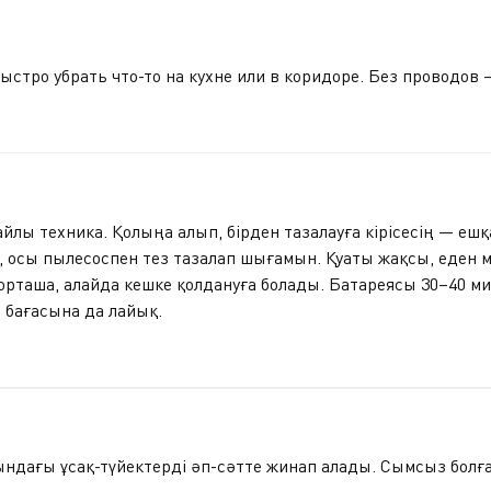
ыстро убрать что-то на кухне или в коридоре. Без проводов 
лы техника. Қолыңа алып, бірден тазалауға кірісесің — еш
 осы пылесоспен тез тазалап шығамын. Қуаты жақсы, еден ме
рташа, алайда кешке қолдануға болады. Батареясы 30–40 мину
, бағасына да лайық.
стындағы ұсақ-түйектерді әп-сәтте жинап алады. Сымсыз бол