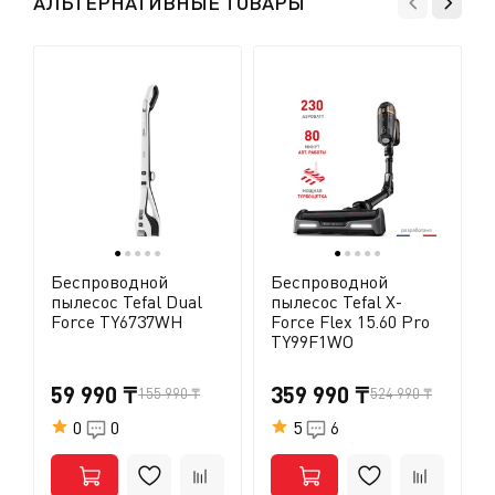
АЛЬТЕРНАТИВНЫЕ ТОВАРЫ
●
●
●
●
●
●
●
●
●
●
Беспроводной
Беспроводной
пылесос Tefal Dual
пылесос Tefal X-
Force TY6737WH
Force Flex 15.60 Pro
TY99F1WO
59 990 ₸
359 990 ₸
155 990 ₸
524 990 ₸
0
0
5
6