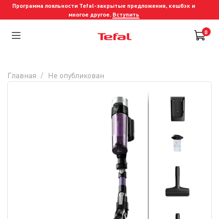
Программа лояльности Tefal-закрытые предложения, кешбэк и
многое другое.
Вступить
0
Главная
Не опубликован