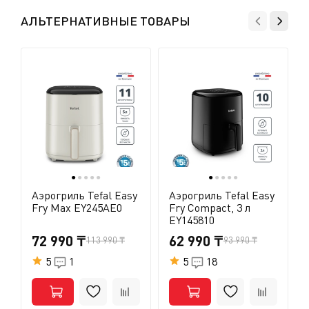
АЛЬТЕРНАТИВНЫЕ ТОВАРЫ
●
●
●
●
●
●
●
●
●
●
Аэрогриль Tefal Easy
Аэрогриль Tefal Easy
Fry Max EY245AE0
Fry Compact, 3 л
EY145810
72 990 ₸
62 990 ₸
113 990 ₸
93 990 ₸
5
1
5
18