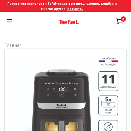
Программа лояльности Tefal-закрытые предложения, кешбэк и
многое другое.
Вступить
0
Главная