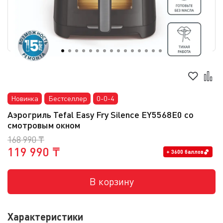
Новинка
Бестселлер
0-0-4
Аэрогриль Tefal Easy Fry Silence EY5568E0 со
смотровым окном
168 990 ₸
119 990 ₸
+ 3600 баллов
В корзину
Характеристики