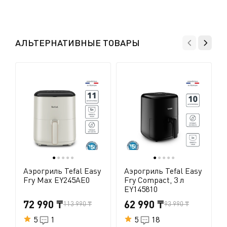
Дополнительные сведения содержатся в разделе
Гарантия этого веб-сайта.
Показать все вопросы
АЛЬТЕРНАТИВНЫЕ ТОВАРЫ
●
●
●
●
●
●
●
●
●
●
Аэрогриль Tefal Easy
Аэрогриль Tefal Easy
Fry Max EY245AE0
Fry Compact, 3 л
EY145810
72 990 ₸
62 990 ₸
113 990 ₸
93 990 ₸
5
1
5
18