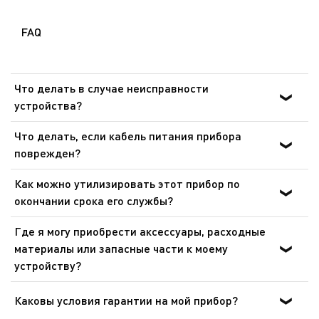
FAQ
Что делать в случае неисправности
устройства?
После ознакомления с инструкциями по запуску
Что делать, если кабель питания прибора
прибора в руководстве пользователя убедитесь, что
поврежден?
электрическая розетка находится в рабочем состоянии,
Не пользуйтесь устройством. Во избежание опасности,
подключив к ней другое устройство. Если прибор не
Как можно утилизировать этот прибор по
замените кабель в центре технического обслуживания.
заработал, не пытайтесь разобрать или
окончании срока его службы?
отремонтировать его. Отнесите прибор в
В Вашем приборе содержатся ценные материалы,
авторизованный центр технического обслуживания.
Где я могу приобрести аксессуары, расходные
которые могут быть подвергнуты вторичной
материалы или запасные части к моему
переработке. Отнесите его на городской пункт сбора
устройству?
отходов.
Пожалуйста, перейдите в раздел Аксессуары веб-
сайта, чтобы легко найти то, что вам нужно для вашего
Каковы условия гарантии на мой прибор?
продукта.