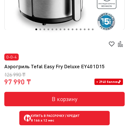
0-0-4
Аэрогриль Tefal Easy Fry Deluxe EY401D15
126 990 ₸
97 990 ₸
+ 2940 баллов
В корзину
КУПИТЬ В РАССРОЧКУ / КРЕДИТ
8 166
x 12 мес