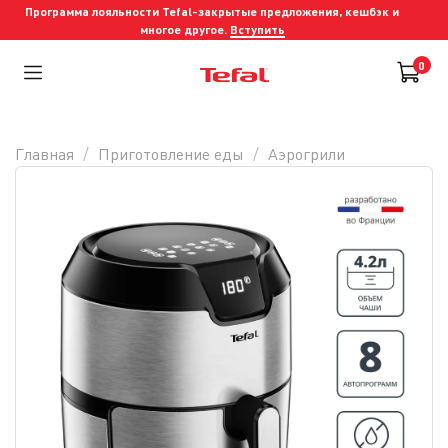
Программа лояльности Tefal-закрытые предложения, кешбэк и
многое другое.
Вступить
0
Главная
Приготовление еды
Аэрогрили