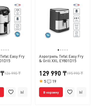
●
●
●
●
●
●
●
●
●
●
Tefal Easy Fry
Аэрогриль Tefal Easy Fry
Аэрогр
401D15
& Grill XXL EY801D15
Mega 
 ₸
129 990 ₸
109
126 990 ₸
195 990 ₸
5
19
5
В корзину
В ко