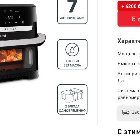
+ 4200 
В 
Характ
Мощност
Емкость 
Антиприг
Да
Система 
равномер
Выб
С эти