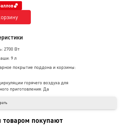
баллов
корзину
еристики
ь:
2700 Вт
чаши:
9 л
арное покрытие поддона и корзины:
циркуляции горячего воздуха для
ного приготовления:
Да
рать
м товаром покупают