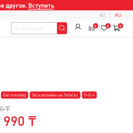
е другое.
Вступить
KZ
RU
0
0
0
Бестселлер
Эксклюзивно на Tefal.kz
0-0-4
0 ₸
 990 ₸