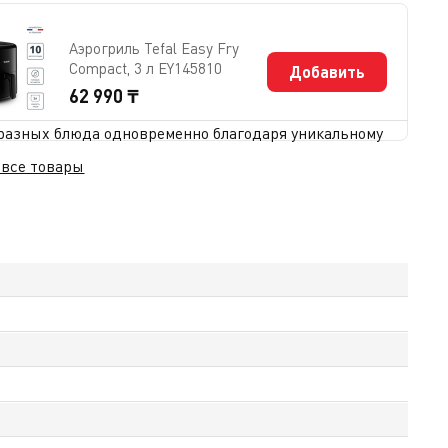
Аэрогриль Tefal Easy Fry
Compact, 3 л EY145810
Добавить
62 990 ₸
а разных блюда одновременно благодаря уникальному
 все товары
лагодаря системе циркуляции горячего воздуха. Шесть
 ручном режиме вы можете точно настроить
теста.
омичный дисплей и индикаторы делают управление
оставкой по всему Казахстану — легко и удобно.