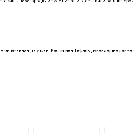
тавишь перегородку и будет 2 чаши. Доставили раньше срок
ен ойлағаннан да үлкен. Каспи мен Тефаль дүкендеріне рақмет