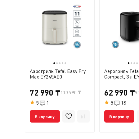
●
●
●
●
●
●
●
●
●
Аэрогриль Tefal Easy Fry
Аэрогриль Tefa
Max EY245AE0
Compact, 3 л E
72 990 ₸
62 990 ₸
113 990 ₸
9
5
1
5
18
В корзину
В корзину