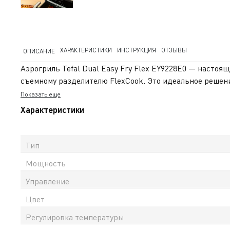
ХАРАКТЕРИСТИКИ
ИНСТРУКЦИЯ
ОТЗЫВЫ
ОПИСАНИЕ
Аэрогриль Tefal Dual Easy Fry Flex EY9228E0 — настоя
съемному разделителю FlexCook. Это идеальное решени
Высокая мощность 2700 Вт обеспечивает быстрый нагре
Показать еще
автоматических программ помогут идеально приготовит
Характеристики
температуру от 35°C до 200°C, используя устройство т
Все съемные элементы, включая антипригарную чашу и
простым и понятным. На устройство предоставляется оф
Тип
Мощность
Управление
Цвет
Регулировка температуры