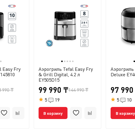
●
●
●
●
●
●
l Easy Fry
Аэрогриль Tefal Easy Fry
Аэрогриль 
Y145810
& Grill Digital, 4.2 л
Deluxe EY
EY505D15
99 990 ₸
97 990
3 990 ₸
144 990 ₸
5
19
5
10
В корзину
В корзину