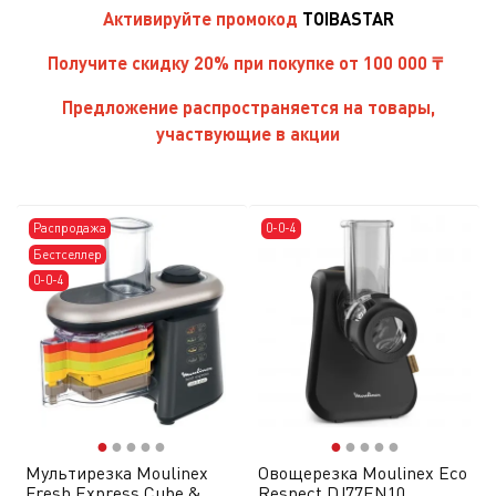
Активируйте
промокод
TOIBASTAR
Получите скидку 20% при покупке от 100 000 ₸
Предложение распространяется на товары,
участвующие в акции
Распродажа
0-0-4
Бестселлер
0-0-4
●
●
●
●
●
●
●
●
●
●
Мультирезка Moulinex
Овощерезка Moulinex Eco
Fresh Express Cube &
Respect DJ77EN10