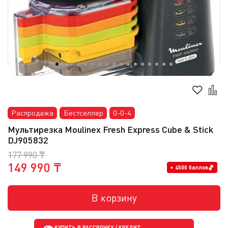
Распродажа
Бестселлер
0-0-4
Мультирезка Moulinex Fresh Express Cube & Stick
DJ905832
177 990 ₸
149 990 ₸
+ 4500 баллов
В корзину
КУПИТЬ В РАССРОЧКУ / КРЕДИТ