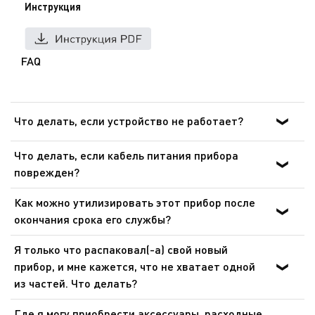
Инструкция
FAQ
Что делать, если устройство не работает?
После ознакомления с инструкциями по запуску
Что делать, если кабель питания прибора
прибора в руководстве пользователя убедитесь, что
поврежден?
электрическая розетка находится в рабочем состоянии,
Не пользуйтесь устройством. Во избежание опасной
подключив к ней другое устройство. Если прибор не
Как можно утилизировать этот прибор после
ситуации, замените кабель в центре технического
заработал, не пытайтесь разобрать или
окончания срока его службы?
обслуживания.
отремонтировать его. Отнесите прибор в
В приборе содержатся ценные материалы, которые
авторизованный центр технического обслуживания.
Я только что распаковал(-а) свой новый
могут быть подвергнуты вторичной переработке.
прибор, и мне кажется, что не хватает одной
Отнесите его на городской пункт сбора отходов.
из частей. Что делать?
Если вам кажется, что каких-то частей не хватает,
Где я могу приобрести аксессуары, расходные