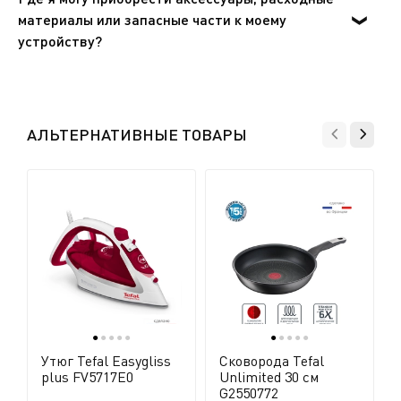
позвоните в службу поддержки, и мы поможем вам
материалы или запасные части к моему
найти приемлемое решение.
устройству?
Пожалуйста, перейдите в раздел «Аксессуары» веб-
сайта, чтобы легко найти то, что вам нужно для вашего
Показать все вопросы
устройства.
АЛЬТЕРНАТИВНЫЕ ТОВАРЫ
●
●
●
●
●
●
●
●
●
●
Утюг Tefal Easygliss
Сковорода Tefal
plus FV5717E0
Unlimited 30 см
G2550772