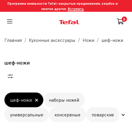
Программа лояльности Tefal-закрытые предложения, кешбэк и
многое другое.
Вступить
0
Главная
Кухонные аксессуары
Ножи
шеф-ножи
шеф-ножи
шеф-ножи
наборы ножей
универсальные
консервные
поварские