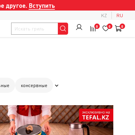
е другое.
Вступить
KZ
RU
0
0
0
ьные
консервные