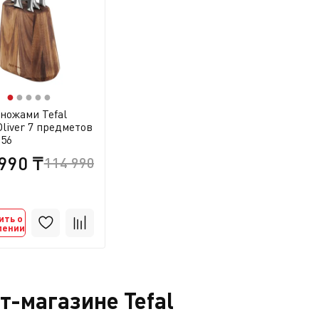
●
●
●
●
●
 ножами Tefal
Oliver 7 предметов
56
990 ₸
114 990 ₸
ить о
лении
т-магазине Tefal