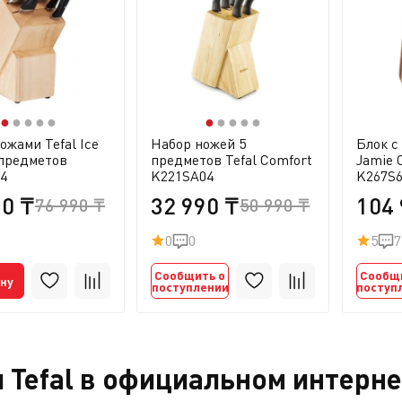
●
●
●
●
●
●
●
●
●
●
ожами Tefal Ice
Набор ножей 5
Блок с
 предметов
предметов Tefal Comfort
Jamie 
4
K221SA04
K267S6
90 ₸
32 990 ₸
104 
76 990 ₸
50 990 ₸
0
0
5
7
Сообщить о
Сообщ
ину
поступлении
поступ
 Tefal в официальном интерне