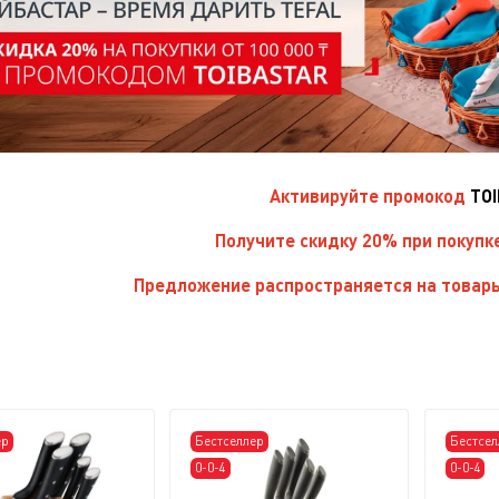
Активируйте
промокод
TO
Получите скидку 20% при покупк
Предложение распространяется на товары
ер
Бестселлер
Бестсел
0-0-4
0-0-4