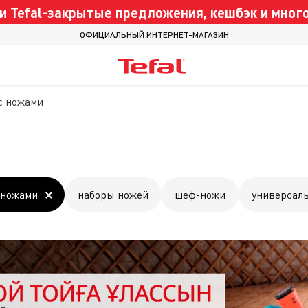
 Tefal-закрытые предложения, кешбэк и много
ОФИЦИАЛЬНЫЙ ИНТЕРНЕТ-МАГАЗИН
с ножами
 ножами
наборы ножей
шеф-ножи
универсал