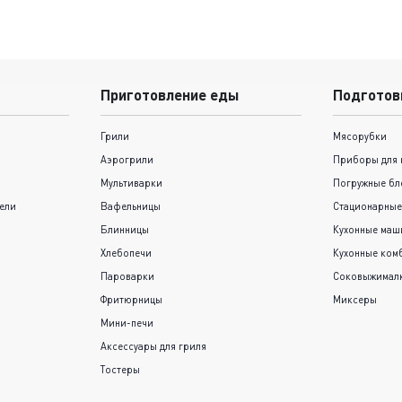
Приготовление еды
Подготов
Грили
Мясорубки
Аэрогрили
Приборы для 
Мультиварки
Погружные бл
ели
Вафельницы
Стационарные
Блинницы
Кухонные ма
Хлебопечи
Кухонные ком
Пароварки
Соковыжимал
Фритюрницы
Миксеры
Мини-печи
Аксессуары для гриля
Тостеры