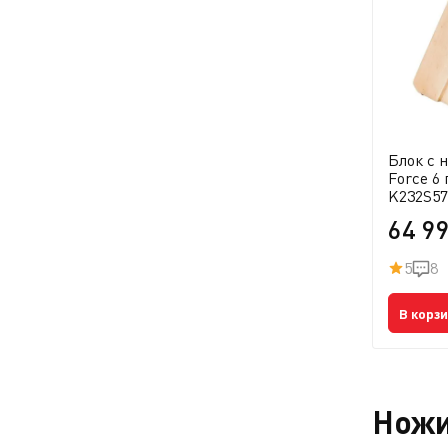
Блок с н
Force 6
K232S57
64 9
5
8
В корз
Ножи