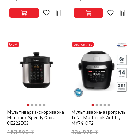
0-0-4
Бестселлер
●
●
●
●
●
●
●
●
●
●
Мультиварка-скороварка
Мультиварка-аэрогриль
Moulinex Speedy Cook
Tefal Multicook Actifry
CE222D32
MY741CF2
153 990 ₸
334 990 ₸