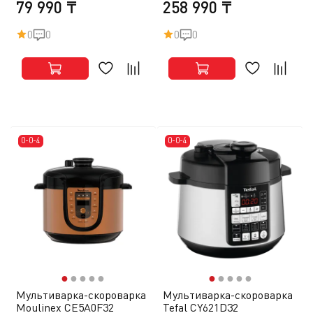
79 990 ₸
258 990 ₸
0
0
0
0
0-0-4
0-0-4
●
●
●
●
●
●
●
●
●
●
Мультиварка-скороварка
Мультиварка-скороварка
Moulinex CE5A0F32
Tefal CY621D32