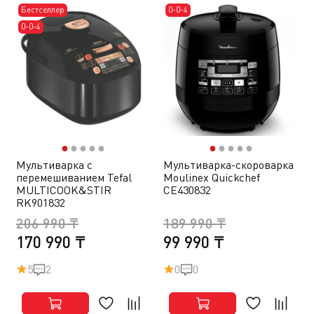
Бестселлер
0-0-4
0-0-4
●
●
●
●
●
●
●
●
●
●
Мультиварка с
Мультиварка-скороварка
перемешиванием Tefal
Moulinex Quickchef
MULTICOOK&STIR
CE430832
RK901832
206 990 ₸
189 990 ₸
170 990 ₸
99 990 ₸
5
2
0
0