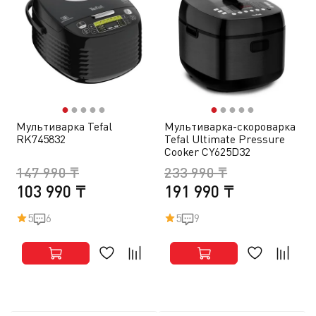
●
●
●
●
●
●
●
●
●
●
Мультиварка Tefal
Мультиварка-скороварка
RK745832
Tefal Ultimate Pressure
Cooker CY625D32
147 990 ₸
233 990 ₸
103 990 ₸
191 990 ₸
5
6
5
9