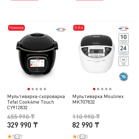
Новинка
0-0-4
●
●
●
●
●
●
●
●
●
●
Мультиварка-скороварка
Мультиварка Moulinex
Tefal Cook4me Touch
MK707832
CY912832
455 990 ₸
110 990 ₸
329 990 ₸
82 990 ₸
5
7
0
0