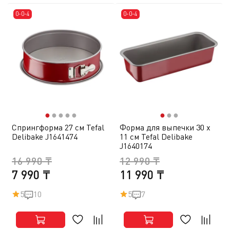
0-0-4
0-0-4
●
●
●
●
●
●
●
●
Спрингформа 27 см Tefal
Форма для выпечки 30 х
Delibake J1641474
11 см Tefal Delibake
J1640174
16 990 ₸
12 990 ₸
7 990 ₸
11 990 ₸
5
10
5
7