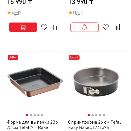
15 990 ₸
13 990 ₸
4
7
5
9
0-0-4
0-0-4
●
●
●
●
●
●
●
●
●
●
Форма для выпечки 23 х
Спрингформа 26 см Tefal
23 см Tefal Air Bake
Easy Bake J1741374