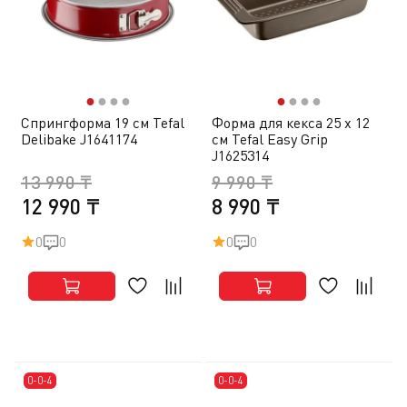
●
●
●
●
●
●
●
●
Спрингформа 19 см Tefal
Форма для кекса 25 х 12
Delibake J1641174
см Tefal Easy Grip
J1625314
13 990 ₸
9 990 ₸
12 990 ₸
8 990 ₸
0
0
0
0
0-0-4
0-0-4