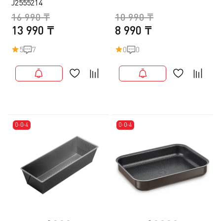
J2555214
16 990 ₸
10 990 ₸
13 990 ₸
8 990 ₸
5
7
0
0
0-0-4
0-0-4