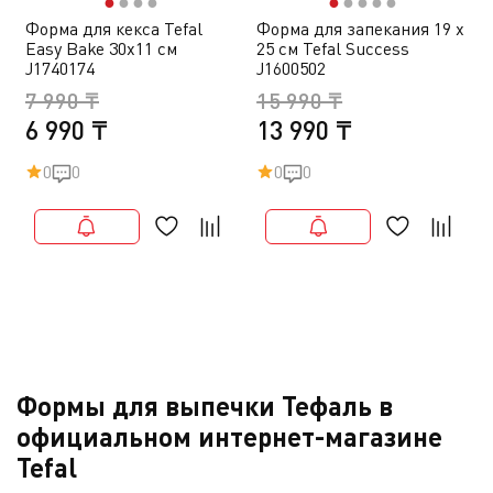
●
●
●
●
●
●
●
●
●
Форма для кекса Tefal
Форма для запекания 19 х
Easy Bake 30х11 cм
25 см Tefal Success
J1740174
J1600502
7 990 ₸
15 990 ₸
6 990 ₸
13 990 ₸
0
0
0
0
Формы для выпечки Тефаль в
официальном интернет-магазине
Tefal