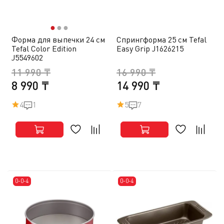
●
●
●
Форма для выпечки 24 см
Спрингформа 25 см Tefal
Tefal Color Edition
Easy Grip J1626215
J5549602
11 990 ₸
16 990 ₸
8 990 ₸
14 990 ₸
4
1
5
7
0-0-4
0-0-4