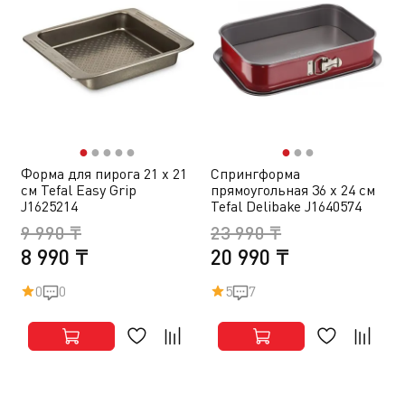
●
●
●
●
●
●
●
●
Форма для пирога 21 х 21
Спрингформа
см Tefal Easy Grip
прямоугольная 36 х 24 см
J1625214
Tefal Delibake J1640574
9 990 ₸
23 990 ₸
8 990 ₸
20 990 ₸
0
0
5
7