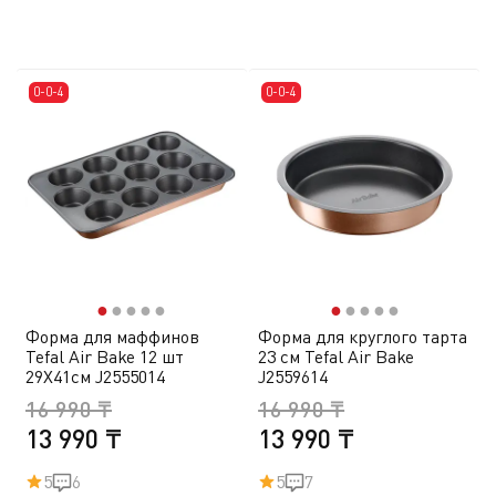
0-0-4
0-0-4
●
●
●
●
●
●
●
●
●
●
Форма для маффинов
Форма для круглого тарта
Tefal Air Bake 12 шт
23 см Tefal Air Bake
29X41cм J2555014
J2559614
16 990 ₸
16 990 ₸
13 990 ₸
13 990 ₸
5
6
5
7