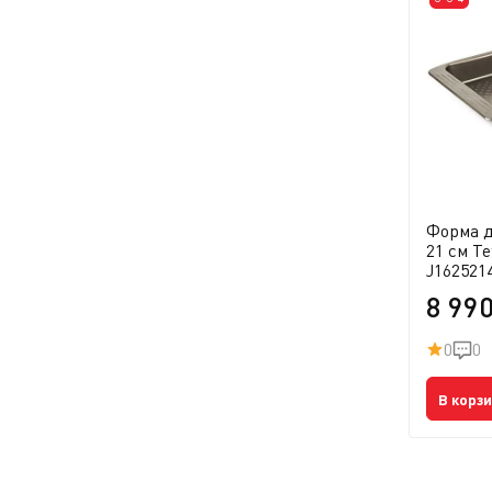
Форма д
21 см Te
J162521
8 99
0
0
В корз