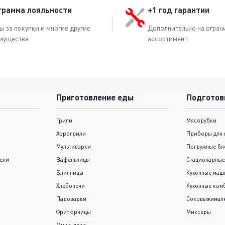
грамма лояльности
+1 год гарантии
ы за покупки и многие другие
Дополнительно на огран
мущества
ассортимент
Приготовление еды
Подготов
Грили
Мясорубки
Аэрогрили
Приборы для 
Мультиварки
Погружные бл
ели
Вафельницы
Стационарные
Блинницы
Кухонные ма
Хлебопечи
Кухонные ком
Пароварки
Соковыжимал
Фритюрницы
Миксеры
Мини-печи