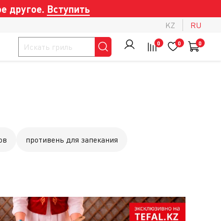
е другое.
Вступить
KZ
RU
0
0
0
ов
противень для запекания