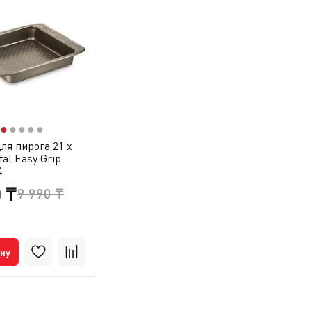
●
●
●
●
●
ля пирога 21 х
fal Easy Grip
4
0 ₸
9 990 ₸
ину