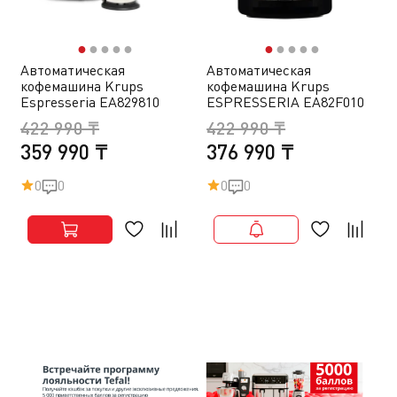
●
●
●
●
●
●
●
●
●
●
Автоматическая
Автоматическая
кофемашина Krups
кофемашина Krups
Espresseria EA829810
ESPRESSERIA EA82F010
422 990 ₸
422 990 ₸
359 990 ₸
376 990 ₸
0
0
0
0