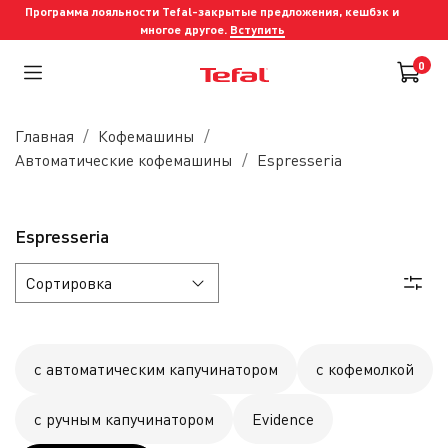
Программа лояльности Tefal-закрытые предложения, кешбэк и
многое другое.
Вступить
0
Главная
Кофемашины
Автоматические кофемашины
Espresseria
Espresseria
с автоматическим капучинатором
с кофемолкой
с ручным капучинатором
Evidence