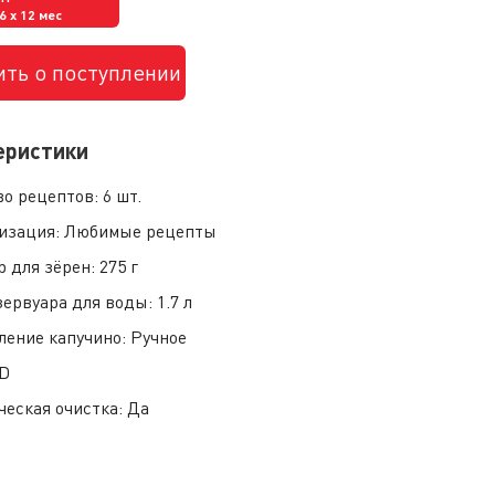
16
x 12 мес
ть о поступлении
еристики
во рецептов:
6 шт.
изация:
Любимые рецепты
р для зёрен:
275 г
зервуара для воды:
1.7 л
ление капучино:
Ручное
D
ческая очистка:
Да