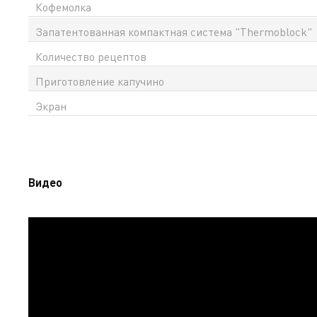
Кофемолка
Запатентованная компактная система "Thermoblock"
Количество рецептов
Приготовление капучино
Экран
Видео