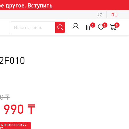
е другое.
Вступить
KZ
RU
0
0
0
2F010
0 ₸
 990 ₸
Ь В РАССРОЧКУ /
ИТ