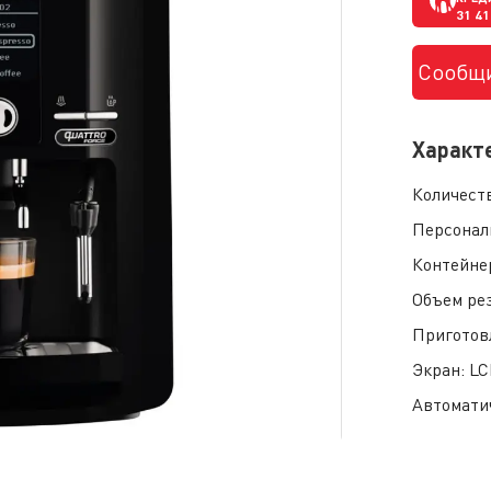
31 4
Сообщи
Характ
Количест
Персонал
Контейне
Объем ре
Приготов
Экран:
LC
Автомати