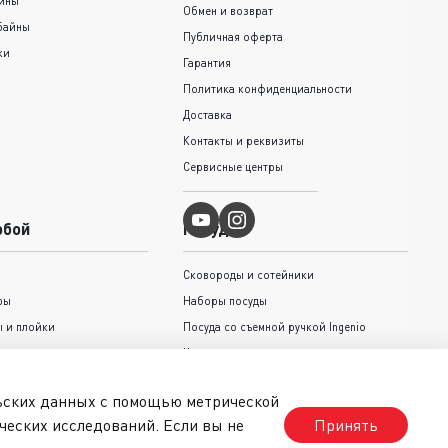
шины
Обмен и возврат
байны
Публичная оферта
ки
Гарантия
Политика конфиденциальности
Доставка
Контакты и реквизиты
Сервисные центры
обой
Посуда
Сковороды и cотейники
ры
Наборы посуды
 и плойки
Посуда со съемной ручкой Ingenio
Кастрюли и ковши
Крышки
льских данных с помощью метрической
Коллекция Jamie Oliver Tefal
ческих исследований. Если вы не
Принять
стрижки волос
Коллекция Unlimited