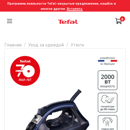
Программа лояльности Tefal-закрытые предложения, кешбэк и
многое другое.
Вступить
0
Главная
Уход за одеждой
Утюги