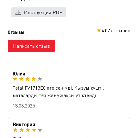
4.0
7 отзывов
Отзывы
Написать отзыв
Юлия
Tefal FV1713E0 өте сенімді. Қызуы күшті,
маталарды тез және жақсы үтіктейді.
13.08.2025
Виктория