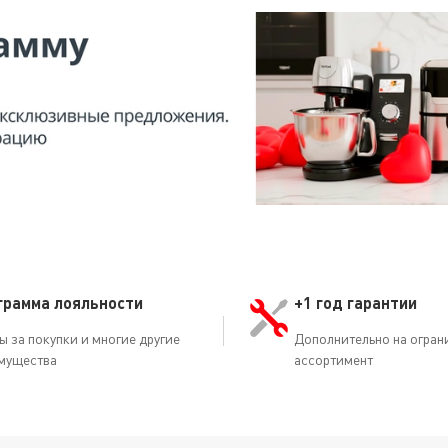
ками (принятые во всем мире), которые обозначают три режи
: • Маркер с 1 точкой — для синтетических тканей. • Маркер
х тканей.
грамма лояльности
+1 год гарантии
ы за покупки и многие другие
Дополнительно на огран
мущества
ассортимент