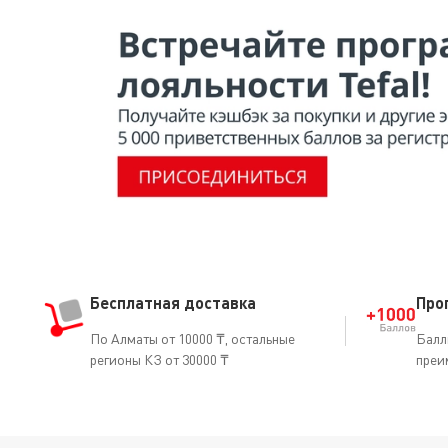
подошвы. На диске термостата имеются маркеры с точ
утюга влажной губкой.
установили правильную температуру для глажки одежды
Маркер с 3 точками — для хлопчатобумажных и льняны
Бесплатная доставка
Про
По Алматы от 10000 ₸, остальные
Балл
регионы КЗ от 30000 ₸
преи