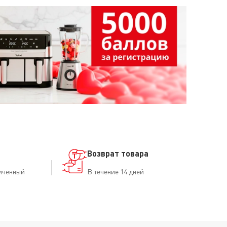
ма температуры глажки. Убедитесь, что вы
 с 2 точками — для тканей из шерсти и шелка. •
Возврат товара
иченный
В течение 14 дней