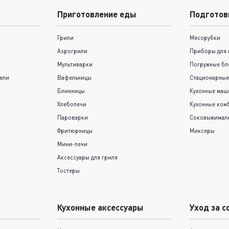
Приготовление еды
Подготов
Грили
Мясорубки
Аэрогрили
Приборы для 
Мультиварки
Погружные бл
ели
Вафельницы
Стационарные
Блинницы
Кухонные ма
Хлебопечи
Кухонные ком
Пароварки
Соковыжимал
Фритюрницы
Миксеры
Мини-печи
Аксессуары для гриля
Тостеры
Кухонные аксессуары
Уход за с