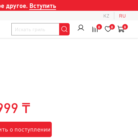
е другое.
Вступить
KZ
RU
0
0
0
999 ₸
ть о поступлении