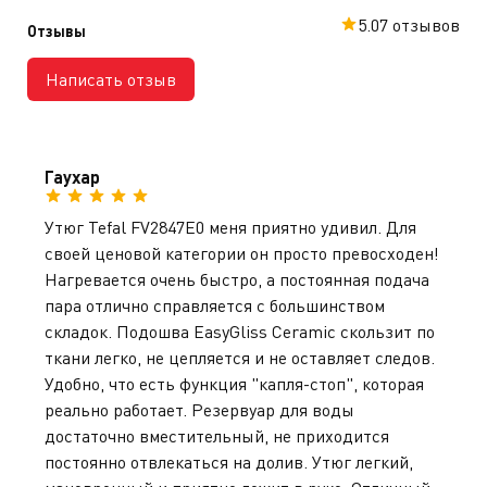
Express Steam с доставкой по всему Казахстану
5.0
7 отзывов
легко в нашем магазине.
Отзывы
Написать отзыв
Гаухар
Утюг Tefal FV2847E0 меня приятно удивил. Для
своей ценовой категории он просто превосходен!
Нагревается очень быстро, а постоянная подача
пара отлично справляется с большинством
складок. Подошва EasyGliss Ceramic скользит по
ткани легко, не цепляется и не оставляет следов.
Удобно, что есть функция "капля-стоп", которая
реально работает. Резервуар для воды
достаточно вместительный, не приходится
постоянно отвлекаться на долив. Утюг легкий,