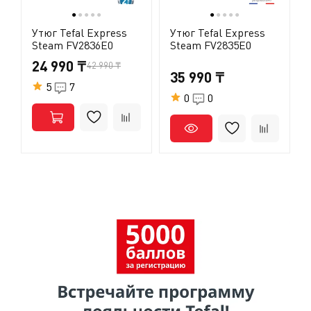
слегка встряхивайте его, пока индикатор не погаснет.
●
●
●
●
●
●
●
●
●
●
Утюг Tefal Express
Утюг Tefal Express
Steam FV2836E0
Steam FV2835E0
24 990 ₸
42 990 ₸
35 990 ₸
5
7
0
0