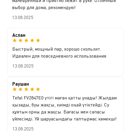
маневренный и приятно лежит в руке. Отличный
выбор для дома, рекомендую!
13.08.2025
Аслан
Быстрый, мощный пар, хорошо скользит.
Идеален для повседневного использования.
13.08.2025
Раушан
Tefal FV2847E0 үтігі маған қатты ұнады! Жылдам
қызады, буы жақсы, киімді оңай үтіктейді. Су
құятын орны да жақсы. Бағасы мен сапасы
үйлесімді. Үй шаруасындағы таптырмас көмекші!
13.08.2025