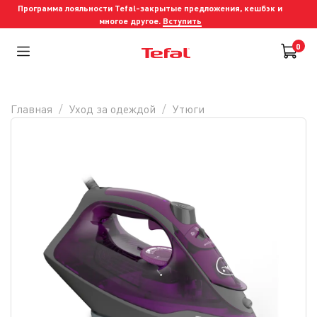
Программа лояльности Tefal-закрытые предложения, кешбэк и
многое другое.
Вступить
0
Главная
Уход за одеждой
Утюги