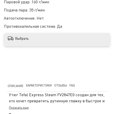
Паровой удар:
160 г/мин
Подача пара:
35 г/мин
Автоотключение:
Нет
Противокапельная система:
Да
Выбрать
ХАРАКТЕРИСТИКИ
ОТЗЫВЫ
FAQ
ОПИСАНИЕ
Утюг Tefal Express Steam FV2847E0 создан для тех,
кто хочет превратить рутинную глажку в быстрое и
легкое дело. Его мощность 2400 Вт и керамическая
Показать еще
подошва Cerilium обеспечивают мгновенный