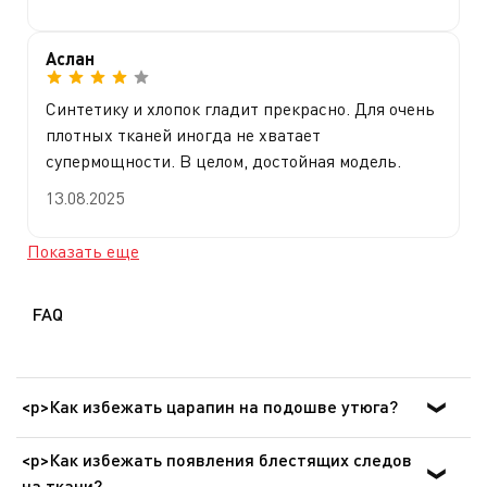
Аслан
Синтетику и хлопок гладит прекрасно. Для очень
плотных тканей иногда не хватает
супермощности. В целом, достойная модель.
13.08.2025
Показать еще
FAQ
<p>Как избежать царапин на подошве утюга?
Во избежание повреждений подошвы утюга
<p>Как избежать появления блестящих следов
соблюдайте следующие рекомендации: • Всегда
на ткани?