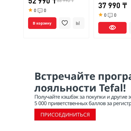
52 990 ₸
66 990 ₸
37 990 ₸
0
0
0
0
В корзину