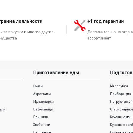
грамма лояльности
+1 год гарантии
ы за покупки и многие другие
Дополнительно на огран
мущества
ассортимент
Приготовление еды
Подготов
Грили
Мясорубки
Аэрогрили
Приборы для 
Мультиварки
Погружные бл
ели
Вафельницы
Стационарные
Блинницы
Кухонные ма
Хлебопечи
Кухонные ком
Пароварки
Соковыжимал