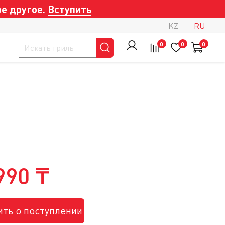
е другое.
Вступить
KZ
RU
0
0
0
990 ₸
ть о поступлении