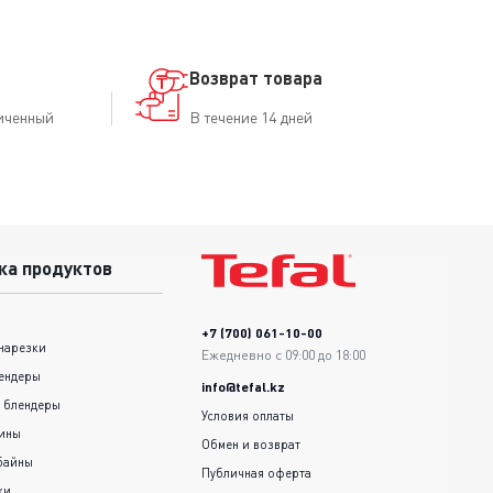
Возврат товара
иченный
В течение 14 дней
ка продуктов
+7 (700) 061-10-00
нарезки
Ежедневно с 09:00 до 18:00
ендеры
info@tefal.kz
 блендеры
Условия оплаты
шины
Обмен и возврат
байны
Публичная оферта
ки