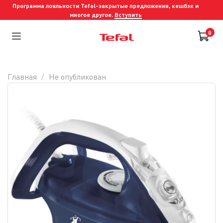
Программа лояльности Tefal-закрытые предложения, кешбэк и
многое другое.
Вступить
0
Главная
Не опубликован