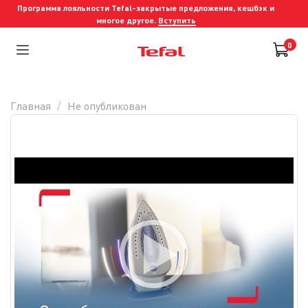
Программа лояльности Tefal-закрытые предложения, кешбэк и
многое другое.
Вступить
0
Главная
Не опубликован