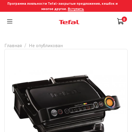
Программа лояльности Tefal-закрытые предложения, кешбэк и
многое другое.
Вступить
0
Главная
Не опубликован