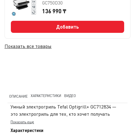
GC750D30
136 990 ₸
Добавить
Показать все товары
ХАРАКТЕРИСТИКИ
ВИДЕО
ОПИСАНИЕ
Умный электрогриль Tefal Optigrill+ GC712834 —
это электрогриль для тех, кто хочет получать
идеальную прожарку без лишних догадок. Умная
Показать еще
система автоматически определяет толщину
Характеристики