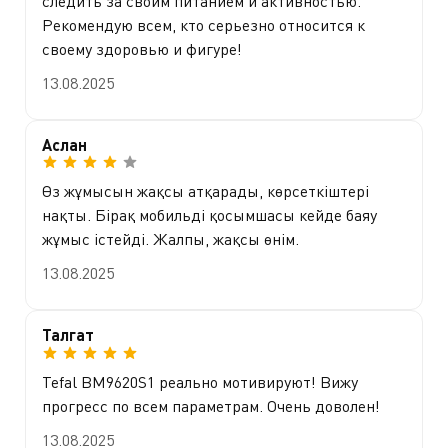
следить за своим питанием и активностью.
Рекомендую всем, кто серьезно относится к
своему здоровью и фигуре!
13.08.2025
Аслан
Өз жұмысын жақсы атқарады, көрсеткіштері
нақты. Бірақ мобильді қосымшасы кейде баяу
жұмыс істейді. Жалпы, жақсы өнім.
13.08.2025
Талгат
Tefal BM9620S1 реально мотивируют! Вижу
прогресс по всем параметрам. Очень доволен!
13.08.2025