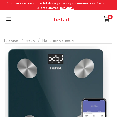
Программа лояльности Tefal-закрытые предложения, кешбэк и
многое другое.
Вступить
0
Главная
Весы
Напольные весы