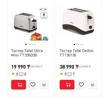
●
●
●
●
●
●
●
●
●
●
Тостер Tefal Ultra
Тостер Tefal Delfini
Mini TT330D30
TT130130
19 990 ₸
38 990 ₸
35 990 ₸
43 990 ₸
0
0
5
7