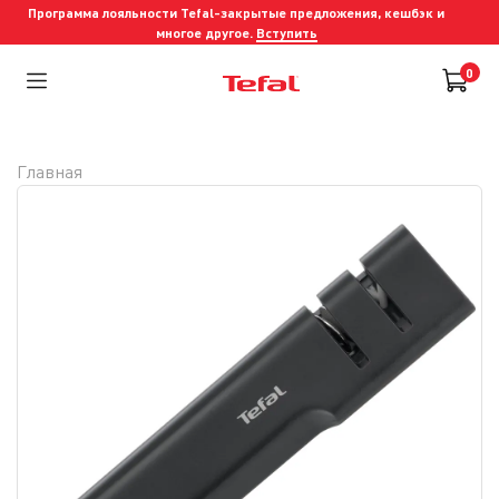
Программа лояльности Tefal-закрытые предложения, кешбэк и
многое другое.
Вступить
0
Главная