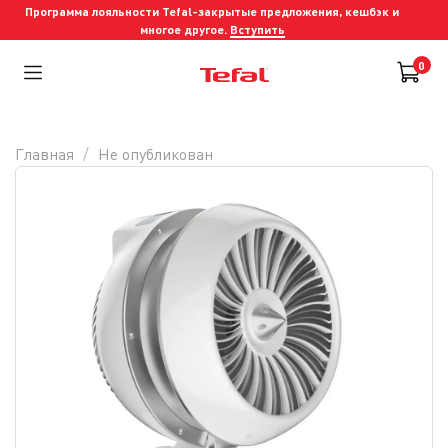
Программа лояльности Tefal-закрытые предложения, кешбэк и
многое другое.
Вступить
0
Главная
Не опубликован