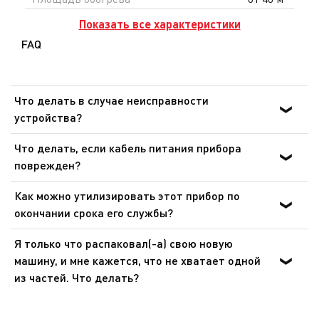
Показать все характеристики
FAQ
Что делать в случае неисправности
устройства?
После ознакомления с инструкциями по запуску
Что делать, если кабель питания прибора
прибора в руководстве пользователя убедитесь, что
поврежден?
электрическая розетка находится в рабочем состоянии,
Не пользуйтесь устройством. Во избежание опасности,
подключив к ней другое устройство. Если прибор не
Как можно утилизировать этот прибор по
замените кабель в центре технического обслуживания.
заработал, не пытайтесь разобрать или
окончании срока его службы?
отремонтировать его. Отнесите прибор в
В Вашем приборе содержатся ценные материалы,
авторизованный центр технического обслуживания.
Я только что распаковал(-а) свою новую
которые могут быть подвергнуты вторичной
машину, и мне кажется, что не хватает одной
переработке. Отнесите его на городской пункт сбора
из частей. Что делать?
отходов.
Если вам кажется, что каких-то частей не хватает,
позвоните в центр обслуживания покупателей, и мы