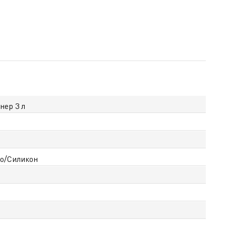
нер 3 л
о/Силикон