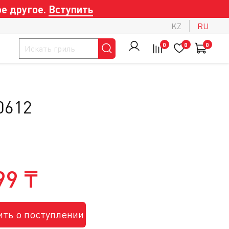
е другое.
Вступить
KZ
RU
0
0
0
0612
99 ₸
ть о поступлении