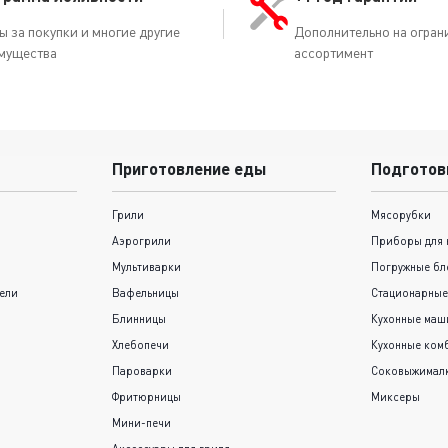
ы за покупки и многие другие
Дополнительно на огран
мущества
ассортимент
Приготовление еды
Подготов
Грили
Мясорубки
Аэрогрили
Приборы для 
Мультиварки
Погружные бл
ели
Вафельницы
Стационарные
Блинницы
Кухонные ма
Хлебопечи
Кухонные ком
Пароварки
Соковыжимал
Фритюрницы
Миксеры
Мини-печи