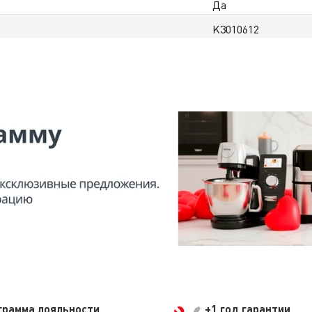
Да
K3010612
грамма лояльности
+1 год гарантии