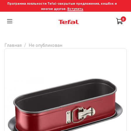
Программа лояльности Tefal-закрытые предложения, кешбэк и
многое другое.
Вступить
0
Главная
Не опубликован