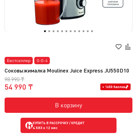
Бестселлер
0-0-4
Соковыжималка Moulinex Juice Express JU550D10
98 990 ₸
54 990 ₸
+ 1650 баллов
В корзину
КУПИТЬ В РАССРОЧКУ / КРЕДИТ
4 583
x 12 мес