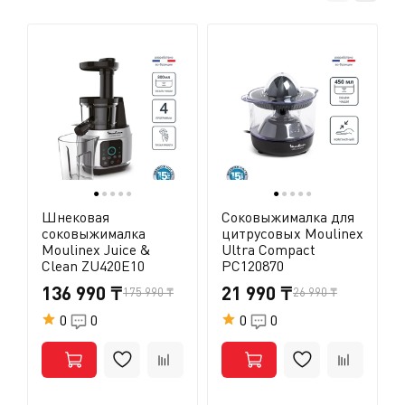
●
●
●
●
●
●
●
●
●
●
Шнековая
Соковыжималка для
соковыжималка
цитрусовых Moulinex
Moulinex Juice &
Ultra Compact
Clean ZU420E10
PC120870
136 990 ₸
21 990 ₸
175 990 ₸
26 990 ₸
0
0
0
0