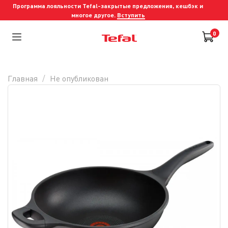
Программа лояльности Tefal-закрытые предложения, кешбэк и
многое другое.
Вступить
0
Главная
Не опубликован