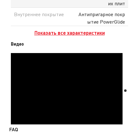
их плит
Внутреннее покрытие
Антипригарное покр
ытие PowerGlide
Показать все характеристики
Видео
FAQ