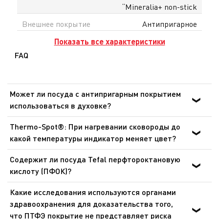
“Mineralia+ non-stick
Внешнее покрытие
Антипригарное
Показать все характеристики
FAQ
Может ли посуда с антипригарным покрытием
использоваться в духовке?
Для приготовления пищи в духовке могут
Thermo-Spot®: При нагревании сковороды до
использоваться только сковороды, ковши и сотейники
какой температуры индикатор меняет цвет?
линейки Ingenio со съемными ручками, при этом
Сковороды: от 140 °C до 195 °C. Сковороды для блинов:
съемные ручки должны быть предварительно сняты.
Содержит ли посуда Tefal перфтороктановую
от 165 °C до 240 °C. Это оптимальная температура для
Посуда никогда не должна использоваться в
кислоту (ПФОК)?
обжарки и готовки. Данный индикатор позволяет
микроволновых печах и аэрогрилях.
Нет. Посуда Tefal с антипригарным покрытием не
готовить более здоровую пищу при идеальной
Какие исследования используются органами
содержит перфтороктановую кислоту (ПФОК). Это
температуре.
здравоохранения для доказательства того,
подтверждают результаты регулярных проверок,
что ПТФЭ покрытие не представляет риска
проводимых независимыми лабораториями, в ходе