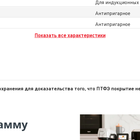
Для индукционных
Антипригарное
Антипригарное
Показать все характеристики
хранения для доказательства того, что ПТФЭ покрытие н
ПТФЭ - инертное вещество, которое не оказывает никакого
 ПТФЭ не представляют опасности для здоровья при использ
нтство по изучению рака), ВОЗ (Всемирная организация здр
является канцерогеном для человека.О том, что ПТФЭ безопасен
 искусственные артерии, протезы и т.д.).