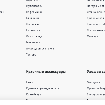
Мультиварки
Погружные бл
ели
Вафельницы
Стационарные
Блинницы
Кухонные ма
Хлебопечи
Кухонные ком
Пароварки
Соковыжимал
Фритюрницы
Миксеры
Мини-печи
Аксессуары для гриля
Тостеры
Кухонные аксессуары
Уход за с
Ножи
Фен-щетки
Кухонные принадлежности
Мультистайле
Контейнеры
Электрощипцы
Термокружки и термосы
Триммеры