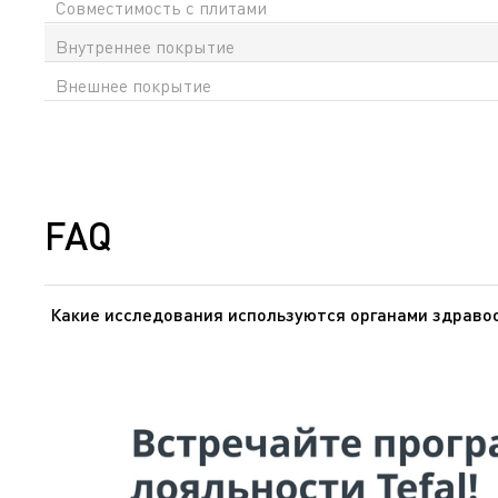
Совместимость с плитами
Внутреннее покрытие
Внешнее покрытие
FAQ
Какие исследования используются органами здравоо
Органы здравоохранения Европы и США доказали, что 
внутрь. Эти же органы подтвердили, что покрытия из
исследованию, проведенному МАИР (Международное аге
(1979) и Дополнение 7.70 (1987)], признав, что он не 
он часто применяется в медицине (кардиостимуляторы,