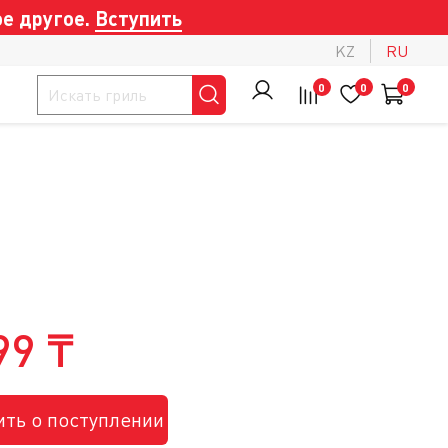
е другое.
Вступить
KZ
RU
0
0
0
99 ₸
ть о поступлении