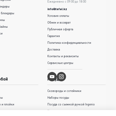
Ежедневно с 09:00 до 18:00
ендеры
info@tefal.kz
 блендеры
Условия оплаты
шины
Обмен и возврат
байны
Публичная оферта
ки
Гарантия
Политика конфиденциальности
Доставка
Контакты и реквизиты
Сервисные центры
обой
Посуда
Сковороды и cотейники
ры
Наборы посуды
 и плойки
Посуда со съемной ручкой Ingenio
Кастрюли и ковши