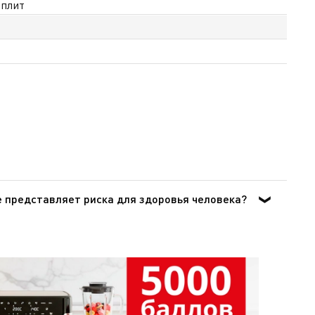
 плит
е представляет риска для здоровья человека?
 воздействия на организм человека при попадании
овании в посуде для приготовления пищи.Согласно
авоохранения) отнесла ПТФЭ к группе 3 [Том 19, 288
 для использования, свидетельствует и тот факт, что