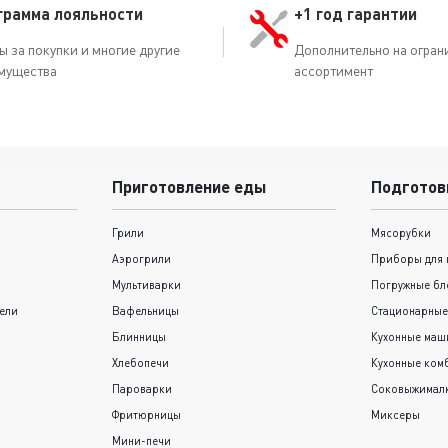
грамма лояльности
+1 год гарантии
ы за покупки и многие другие
Дополнительно на огран
мущества
ассортимент
Приготовление еды
Подготов
Грили
Мясорубки
Аэрогрили
Приборы для 
Мультиварки
Погружные бл
ели
Вафельницы
Стационарные
Блинницы
Кухонные ма
Хлебопечи
Кухонные ком
Пароварки
Соковыжимал
Фритюрницы
Миксеры
Мини-печи