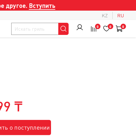
е другое.
Вступить
KZ
RU
0
0
0
99 ₸
ть о поступлении