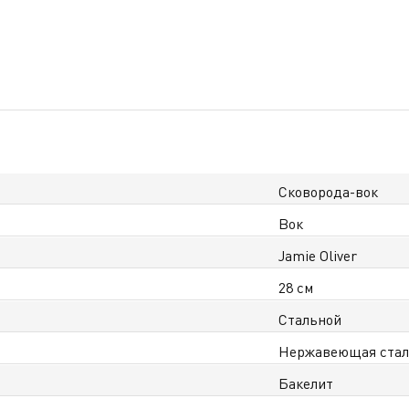
Сковорода-вок
Вок
Jamie Oliver
28 см
Стальной
Нержавеющая ста
Бакелит