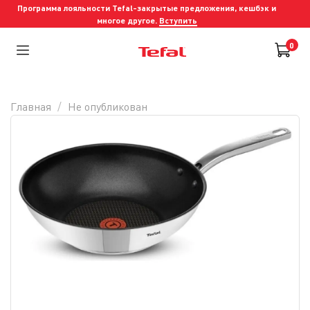
Программа лояльности Tefal-закрытые предложения, кешбэк и
многое другое.
Вступить
0
Главная
Не опубликован