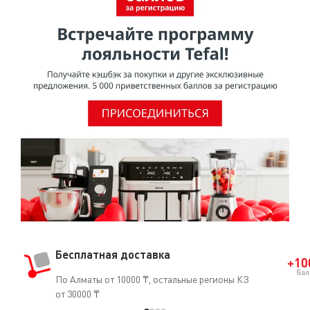
здоровья при использовании в посуде для
приготовления пищи.Согласно исследованию,
проведенному МАИР (Международное агентство по
изучению рака), ВОЗ (Всемирная организация
здравоохранения) отнесла ПТФЭ к группе 3 [Том 19, 288
(1979) и Дополнение 7.70 (1987)], признав, что он не
является канцерогеном для человека.О том, что ПТФЭ
безопасен для использования, свидетельствует и тот
факт, что он часто применяется в медицине
(кардиостимуляторы, искусственные артерии, протезы
и т.д.).
Бесплатная доставка
По Алматы от 10000 ₸, остальные регионы КЗ
от 30000 ₸