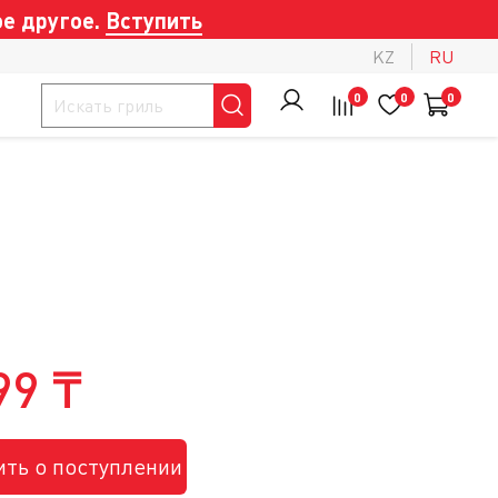
е другое.
Вступить
KZ
RU
0
0
0
99 ₸
ть о поступлении