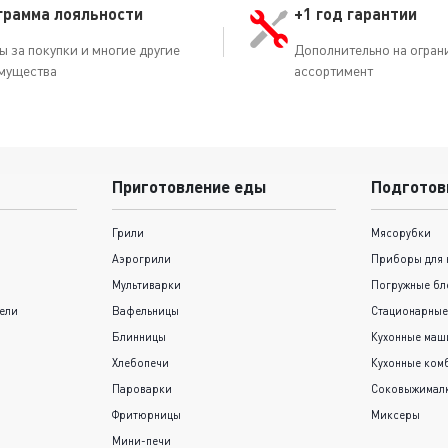
грамма лояльности
+1 год гарантии
ы за покупки и многие другие
Дополнительно на огран
мущества
ассортимент
Приготовление еды
Подготов
Грили
Мясорубки
Аэрогрили
Приборы для 
Мультиварки
Погружные бл
ели
Вафельницы
Стационарные
Блинницы
Кухонные ма
Хлебопечи
Кухонные ком
Пароварки
Соковыжимал
Фритюрницы
Миксеры
Мини-печи