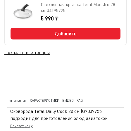
Стеклянная крышка Tefal Maestro 28
см 04198728
5 990 ₸
Добавить
Показать все товары
ХАРАКТЕРИСТИКИ
ВИДЕО
FAQ
ОПИСАНИЕ
Сковорода Tefal Daily Cook 28 см (G7309955)
подходит для приготовления блюд азиатской
кухни, а также для жарки и тушения. Диаметр 28 см
Показать еще