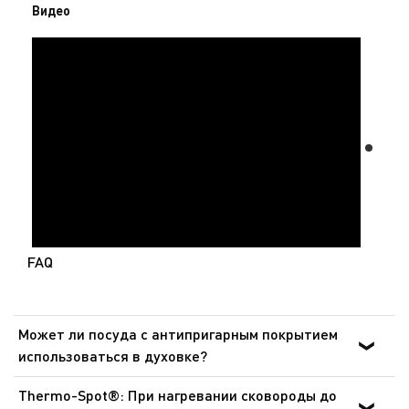
качество изделия. Серия Daily Cook сочетает
Видео
надёжность, практичность и удобство для
повседневной кухни. На сайте tefal.kz доступна
официальная гарантия в Казахстане и доставка по
всему Казахстану.
FAQ
Может ли посуда с антипригарным покрытием
использоваться в духовке?
Для приготовления пищи в духовке могут
Thermo-Spot®: При нагревании сковороды до
использоваться только сковороды, ковши и сотейники