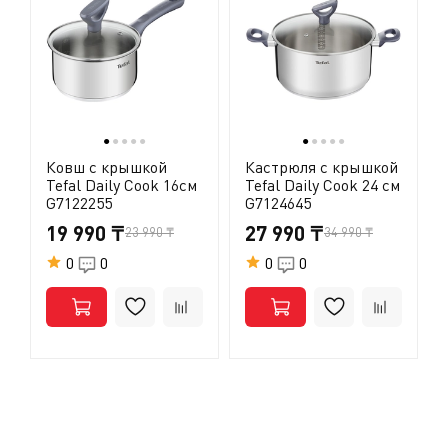
(1979) и Дополнение 7.70 (1987)], признав, что он не
является канцерогеном для человека.О том, что ПТФЭ
безопасен для использования, свидетельствует и тот
факт, что он часто применяется в медицине
(кардиостимуляторы, искусственные артерии, протезы
и т.д.).
●
●
●
●
●
●
●
●
●
●
Ковш с крышкой
Кастрюля с крышкой
Tefal Daily Cook 16см
Tefal Daily Cook 24 см
G7122255
G7124645
19 990 ₸
27 990 ₸
23 990 ₸
34 990 ₸
0
0
0
0