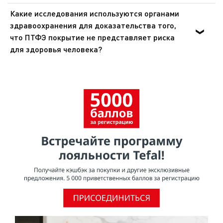
Какие исследования используются органами
здравоохранения для доказательства того,
что ПТФЭ покрытие не представляет риска
для здоровья человека?
Органы здравоохранения Европы и США доказали, что
ПТФЭ - инертное вещество, которое не оказывает
никакого воздействия на организм человека при
попадании внутрь. Эти же органы подтвердили, что
покрытия из ПТФЭ не представляют опасности для
здоровья при использовании в посуде для
приготовления пищи.Согласно исследованию,
проведенному МАИР (Международное агентство по
изучению рака), ВОЗ (Всемирная организация
здравоохранения) отнесла ПТФЭ к группе 3 [Том 19, 288
(1979) и Дополнение 7.70 (1987)], признав, что он не
является канцерогеном для человека.О том, что ПТФЭ
безопасен для использования, свидетельствует и тот
факт, что он часто применяется в медицине