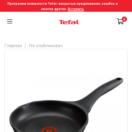
Программа лояльности Tefal-закрытые предложения, кешбэк и
многое другое.
Вступить
0
Главная
Не опубликован