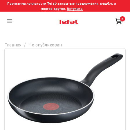
Программа лояльности Tefal-закрытые предложения, кешбэк и
многое другое.
Вступить
0
Главная
Не опубликован