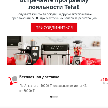
проведенному МАИР (Международное агентство по
изучению рака), ВОЗ (Всемирная организация
здравоохранения) отнесла ПТФЭ к группе 3 [Том 19, 288
(1979) и Дополнение 7.70 (1987)], признав, что он не
является канцерогеном для человека.О том, что ПТФЭ
безопасен для использования, свидетельствует и тот
факт, что он часто применяется в медицине
(кардиостимуляторы, искусственные артерии, протезы
и т.д.).
Бесплатная доставка
По Алматы от 10000 ₸, остальные регионы КЗ
от 30000 ₸