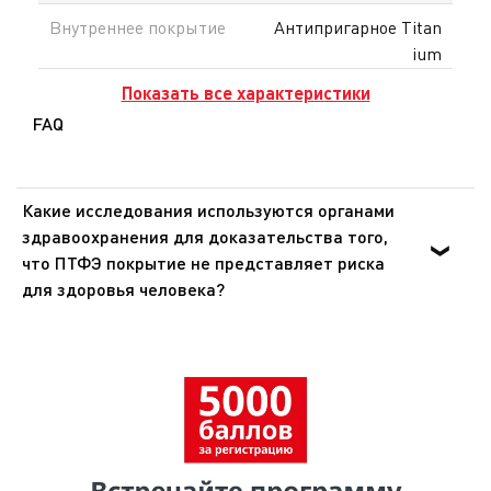
Внутреннее покрытие
Антипригарное Titan
ium
Показать все характеристики
FAQ
Какие исследования используются органами
здравоохранения для доказательства того,
что ПТФЭ покрытие не представляет риска
для здоровья человека?
Органы здравоохранения Европы и США доказали, что
ПТФЭ - инертное вещество, которое не оказывает
никакого воздействия на организм человека при
попадании внутрь. Эти же органы подтвердили, что
покрытия из ПТФЭ не представляют опасности для
здоровья при использовании в посуде для
приготовления пищи.Согласно исследованию,