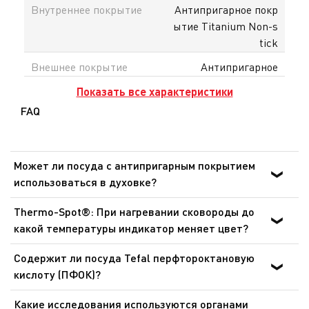
Внутреннее покрытие
Антипригарное покр
ытие Titanium Non-s
tick
Внешнее покрытие
Антипригарное
Показать все характеристики
FAQ
Может ли посуда с антипригарным покрытием
использоваться в духовке?
Для приготовления пищи в духовке могут
Thermo-Spot®: При нагревании сковороды до
использоваться только сковороды, ковши и сотейники
какой температуры индикатор меняет цвет?
линейки Ingenio со съемными ручками, при этом
Сковороды: от 140 °C до 195 °C. Сковороды для блинов:
съемные ручки должны быть предварительно сняты.
Содержит ли посуда Tefal перфтороктановую
от 165 °C до 240 °C. Это оптимальная температура для
Посуда никогда не должна использоваться в
кислоту (ПФОК)?
обжарки и готовки. Данный индикатор позволяет
микроволновых печах и аэрогрилях.
Нет. Посуда Tefal с антипригарным покрытием не
готовить более здоровую пищу при идеальной
Какие исследования используются органами
содержит перфтороктановую кислоту (ПФОК). Это