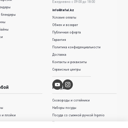
Ежедневно с 09:00 до 18:00
ендеры
info@tefal.kz
 блендеры
Условия оплаты
шины
Обмен и возврат
байны
Публичная оферта
ки
Гарантия
Политика конфиденциальности
Доставка
Контакты и реквизиты
Сервисные центры
обой
Посуда
Сковороды и cотейники
ры
Наборы посуды
 и плойки
Посуда со съемной ручкой Ingenio
Кастрюли и ковши