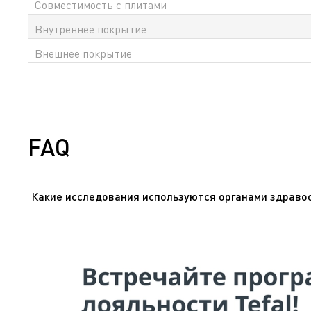
Совместимость с плитами
Внутреннее покрытие
Внешнее покрытие
FAQ
Какие исследования используются органами здравоо
Органы здравоохранения Европы и США доказали, что 
внутрь. Эти же органы подтвердили, что покрытия из
исследованию, проведенному МАИР (Международное аге
(1979) и Дополнение 7.70 (1987)], признав, что он не 
он часто применяется в медицине (кардиостимуляторы,