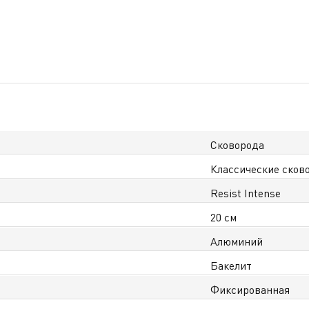
Сковорода
Классические сков
Resist Intense
20 см
Алюминий
Бакелит
Фиксированная