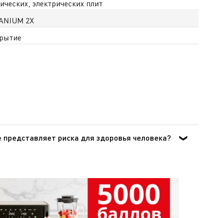
ических, электрических плит
TANIUM 2X
крытие
е представляет риска для здоровья человека?
 воздействия на организм человека при попадании
овании в посуде для приготовления пищи.Согласно
авоохранения) отнесла ПТФЭ к группе 3 [Том 19, 288
 для использования, свидетельствует и тот факт, что