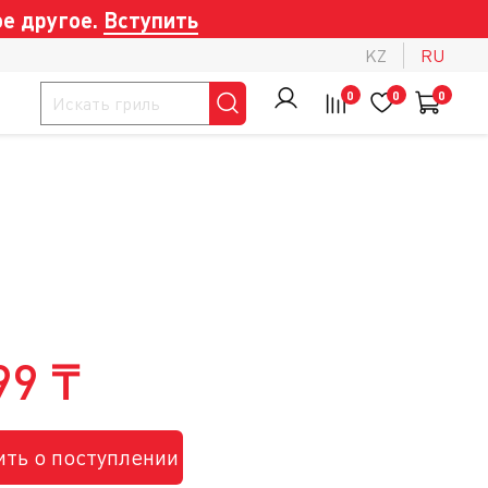
е другое.
Вступить
KZ
RU
0
0
0
99 ₸
ть о поступлении