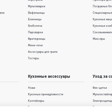
Мультиварки
Погружные бл
ели
Вафельницы
Стационарные
Блинницы
Кухонные ма
Хлебопечи
Кухонные ком
Пароварки
Соковыжимал
Фритюрницы
Миксеры
Мини-печи
Аксессуары для гриля
Тостеры
Кухонные аксессуары
Уход за с
Ножи
Фен-щетки
Кухонные принадлежности
Мультистайле
Контейнеры
Электрощипцы
Термокружки и термосы
Триммеры