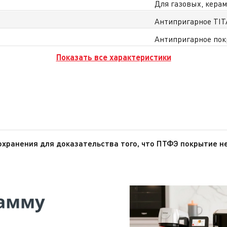
Для газовых, керам
Антипригарное TI
Антипригарное по
Показать все характеристики
хранения для доказательства того, что ПТФЭ покрытие н
ПТФЭ - инертное вещество, которое не оказывает никакого
 ПТФЭ не представляют опасности для здоровья при использ
нтство по изучению рака), ВОЗ (Всемирная организация здр
является канцерогеном для человека.О том, что ПТФЭ безопасен
 искусственные артерии, протезы и т.д.).