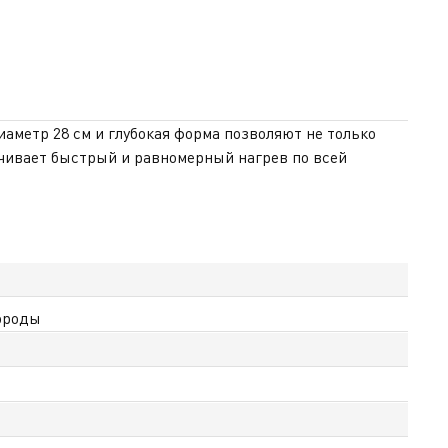
иаметр 28 см и глубокая форма позволяют не только
ечивает быстрый и равномерный нагрев по всей
ла и значительно упрощает уход после использования.
 вовремя и добиться идеального результата.
бой кухни. Tefal Prima 28 см — практичный и
е и удобную доставку по всему Казахстану.
ороды