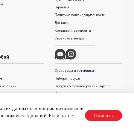
ки
Гарантия
Политика конфиденциальности
Доставка
Контакты и реквизиты
Сервисные центры
обой
Посуда
Сковороды и cотейники
ры
Наборы посуды
 и плойки
Посуда со съемной ручкой Ingenio
Кастрюли и ковши
Крышки
льских данных с помощью метрической
Коллекция Jamie Oliver Tefal
ческих исследований. Если вы не
Принять
стрижки волос
Коллекция Unlimited
Серии