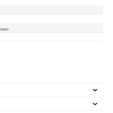
 плит
о съемными ручками, при этом съемные ручки должны
арки и готовки. Данный индикатор позволяет готовить