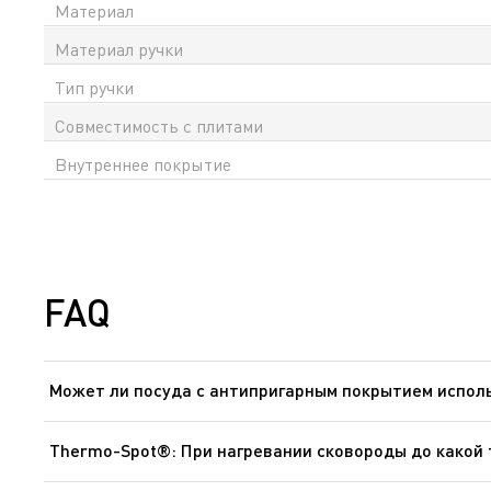
Материал
Материал ручки
Тип ручки
Совместимость с плитами
Внутреннее покрытие
FAQ
Может ли посуда с антипригарным покрытием исполь
Для приготовления пищи в духовке могут использоват
быть предварительно сняты. Посуда никогда не должн
Thermo-Spot®: При нагревании сковороды до какой
Сковороды: от 140 °C до 195 °C. Сковороды для блинов