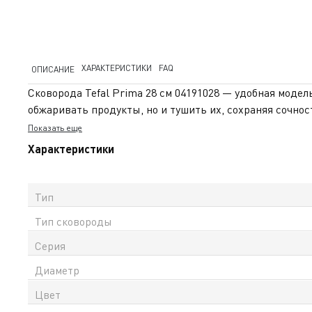
ХАРАКТЕРИСТИКИ
FAQ
ОПИСАНИЕ
Сковорода Tefal Prima 28 см 04191028 — удобная модел
обжаривать продукты, но и тушить их, сохраняя сочно
поверхности. Внутреннее антипригарное покрытие Tita
Показать еще
Индикатор Thermo-Signal® точно подскажет момент до
Характеристики
Сковорода совместима со всеми типами плит, включая 
надёжный выбор для ежедневной комфортной готовки. П
Тип
Тип сковороды
Серия
Диаметр
Цвет