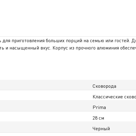
ь для приготовления больших порций на семью или гостей. Д
сть и насыщенный вкус. Корпус из прочного алюминия обесп
nium 1X позволяет готовить с минимальным количеством мас
стижения оптимальной температуры, помогая начать готовку
индукционные, что делает её универсальным решением для лю
ри покупке вы получаете официальную гарантию в Казахстан
Сковорода
Классические сков
Prima
28 см
Черный