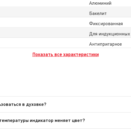
Алюминий
Бакелит
Фиксированная
Для индукционных
Антипригарное
Показать все характеристики
зоваться в духовке?
ься только сковороды, ковши и сотейники линейки Ingenio с
а использоваться в микроволновых печах и аэрогрилях.
 температуры индикатор меняет цвет?
: от 165 °C до 240 °C. Это оптимальная температура для обж