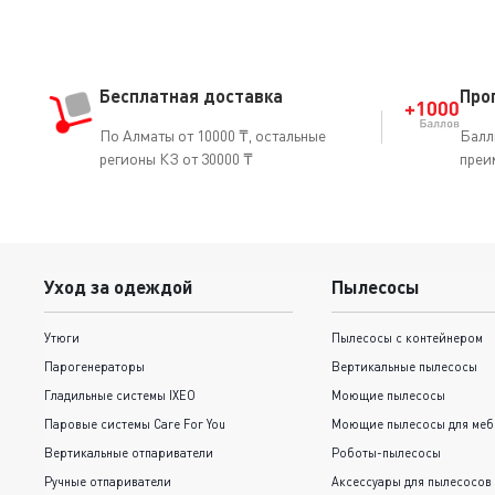
Бесплатная доставка
Про
По Алматы от 10000 ₸, остальные
Балл
регионы КЗ от 30000 ₸
преи
Уход за одеждой
Пылесосы
Утюги
Пылесосы с контейнером
Парогенераторы
Вертикальные пылесосы
Гладильные системы IXEO
Моющие пылесосы
Паровые системы Care For You
Моющие пылесосы для меб
Вертикальные отпариватели
Роботы-пылесосы
Ручные отпариватели
Аксессуары для пылесосов