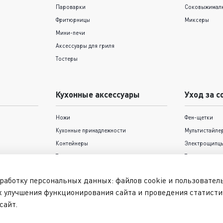
Пароварки
Соковыжимал
Фритюрницы
Миксеры
Мини-печи
Аксессуары для гриля
Тостеры
Кухонные аксессуары
Уход за с
Ножи
Фен-щетки
Кухонные принадлежности
Мультистайле
Контейнеры
Электрощипцы
Термокружки и термосы
Триммеры
Формы для выпечки Tefal
Фены
работку персональных данных: файлов cookie и пользовате
Выпрямители
х улучшения функционирования сайта и проведения статисти
Машинки для 
сайт.