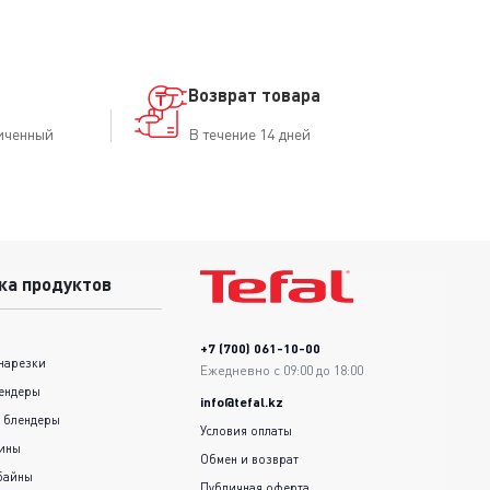
Возврат товара
иченный
В течение 14 дней
ка продуктов
+7 (700) 061-10-00
нарезки
Ежедневно с 09:00 до 18:00
ендеры
info@tefal.kz
 блендеры
Условия оплаты
шины
Обмен и возврат
байны
Публичная оферта