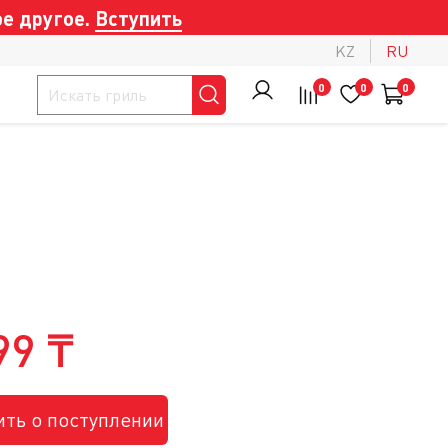
е другое.
Вступить
KZ
RU
0
0
0
99 ₸
ть о поступлении