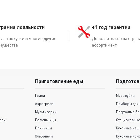
грамма лояльности
+1 год гарантии
ы за покупки и многие другие
Дополнительно на огран
мущества
ассортимент
Приготовление еды
Подготов
Грили
Мясорубки
Аэрогрили
Приборы для 
Мультиварки
Погружные бл
ели
Вафельницы
Стационарные
Блинницы
Кухонные ма
Хлебопечи
Кухонные ком