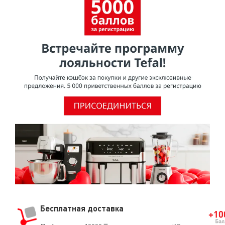
попадании внутрь. Эти же органы подтвердили, что
покрытия из ПТФЭ не представляют опасности для
здоровья при использовании в посуде для
приготовления пищи.Согласно исследованию,
проведенному МАИР (Международное агентство по
изучению рака), ВОЗ (Всемирная организация
здравоохранения) отнесла ПТФЭ к группе 3 [Том 19, 288
(1979) и Дополнение 7.70 (1987)], признав, что он не
является канцерогеном для человека.О том, что ПТФЭ
безопасен для использования, свидетельствует и тот
факт, что он часто применяется в медицине
(кардиостимуляторы, искусственные артерии, протезы
и т.д.).
Бесплатная доставка