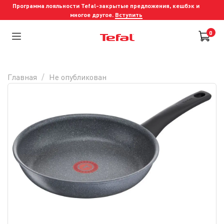
Программа лояльности Tefal-закрытые предложения, кешбэк и
многое другое.
Вступить
0
Главная
Не опубликован