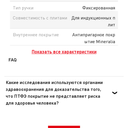
Тип ручки
Фиксированная
Совместимость с плитами
Для индукционных п
лит
Внутреннее покрытие
Антипригарное покр
ытие Mineralia
Показать все характеристики
FAQ
Какие исследования используются органами
здравоохранения для доказательства того,
что ПТФЭ покрытие не представляет риска
для здоровья человека?
Органы здравоохранения Европы и США доказали, что
ПТФЭ - инертное вещество, которое не оказывает
никакого воздействия на организм человека при