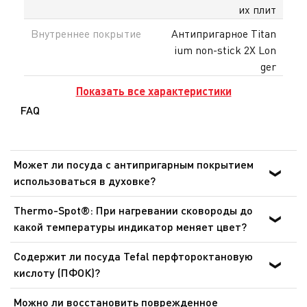
их плит
Внутреннее покрытие
Антипригарное Titan
ium non-stick 2X Lon
ger
Показать все характеристики
FAQ
Может ли посуда с антипригарным покрытием
использоваться в духовке?
Для приготовления пищи в духовке могут
Thermo-Spot®: При нагревании сковороды до
использоваться только сковороды, ковши и сотейники
какой температуры индикатор меняет цвет?
линейки Ingenio со съемными ручками, при этом
Сковороды: от 140 °C до 195 °C. Сковороды для блинов:
съемные ручки должны быть предварительно сняты.
Содержит ли посуда Tefal перфтороктановую
от 165 °C до 240 °C. Это оптимальная температура для
Посуда никогда не должна использоваться в
кислоту (ПФОК)?
обжарки и готовки. Данный индикатор позволяет
микроволновых печах и аэрогрилях.
Нет. Посуда Tefal с антипригарным покрытием не
готовить более здоровую пищу при идеальной
Можно ли восстановить поврежденное
содержит перфтороктановую кислоту (ПФОК). Это