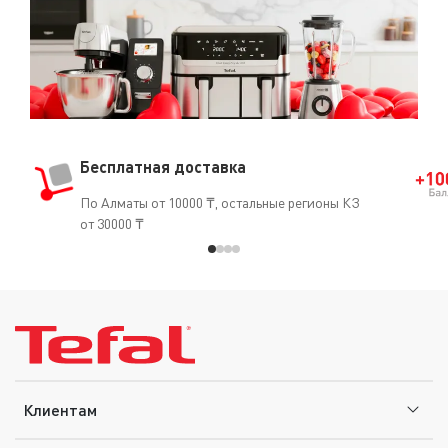
едва касалось дна сковороды и не выбивалось на края.
Во время приготовления пищи не оставляйте
сковороду без присмотра. Перед мытьем дождитесь
полного остывания сковороды. Перед первым
использованием помойте сковороду теплой водой с
жидкостью для мытья посуды, протрите насухо и
смажьте антипригарное покрытие небольшим
Бесплатная доставка
количеством масла. Удалите излишки масла. После
каждого использования кухонную посуду следует мыть
По Алматы от 10000 ₸, остальные регионы КЗ
и протирать насухо.
от 30000 ₸
Клиентам