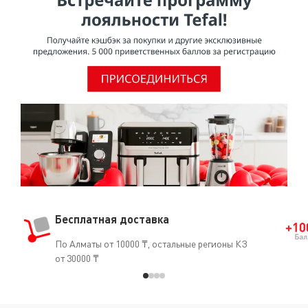
проведенному МАИР (Международное агентство по
изучению рака), ВОЗ (Всемирная организация
здравоохранения) отнесла ПТФЭ к группе 3 [Том 19, 288
(1979) и Дополнение 7.70 (1987)], признав, что он не
является канцерогеном для человека.О том, что ПТФЭ
безопасен для использования, свидетельствует и тот
факт, что он часто применяется в медицине
(кардиостимуляторы, искусственные артерии, протезы
и т.д.).
Бесплатная доставка
По Алматы от 10000 ₸, остальные регионы КЗ
от 30000 ₸