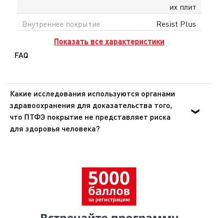
их плит
Внутреннее покрытие
Resist Plus
Показать все характеристики
FAQ
Какие исследования используются органами
здравоохранения для доказательства того,
что ПТФЭ покрытие не представляет риска
для здоровья человека?
Органы здравоохранения Европы и США доказали, что
ПТФЭ - инертное вещество, которое не оказывает
никакого воздействия на организм человека при
попадании внутрь. Эти же органы подтвердили, что
покрытия из ПТФЭ не представляют опасности для
здоровья при использовании в посуде для
приготовления пищи.Согласно исследованию,