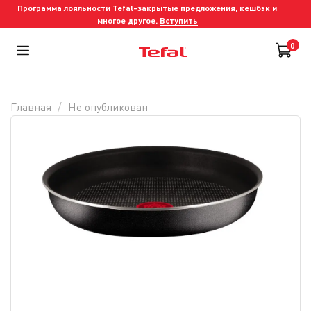
Программа лояльности Tefal-закрытые предложения, кешбэк и
многое другое.
Вступить
0
Главная
Не опубликован