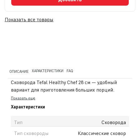
Показать все товары
ХАРАКТЕРИСТИКИ
FAQ
ОПИСАНИЕ
Сковорода Tefal Healthy Chef 28 см — удобный
вариант для приготовления больших порций.
Диаметр 28 см позволяет комфортно жарить мясо,
Показать еще
рыбу и овощи, а также готовить соусы и тушёные
Характеристики
блюда для всей семьи. Корпус из алюминия быстро
и равномерно нагревается, что помогает готовить
Тип
Сковорода
блюда быстрее. Антипригарное покрытие
Тип сковороды
Классические сковор
Mineralia+ предотвращает прилипание продуктов,