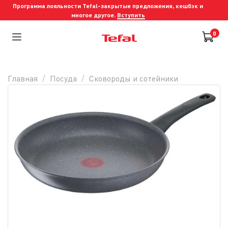
Программа лояльности Tefal-закрытые предложения, кешбэк и
многое другое.
Вступить
0
Главная
Посуда
Сковороды и cотейники