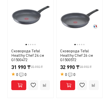
изучению рака), ВОЗ (Всемирная организация
здравоохранения) отнесла ПТФЭ к группе 3 [Том 19, 288
(1979) и Дополнение 7.70 (1987)], признав, что он не
является канцерогеном для человека.О том, что ПТФЭ
безопасен для использования, свидетельствует и тот
факт, что он часто применяется в медицине
(кардиостимуляторы, искусственные артерии, протезы
и т.д.).
●
●
●
●
●
●
●
●
●
●
Сковорода Tefal
Сковорода Tefal
Healthy Chef 24 cм
Healthy Chef 26 см
G1500472
G1500572
31 990 ₸
32 990 ₸
35 990 ₸
38 990 ₸
0
0
0
0