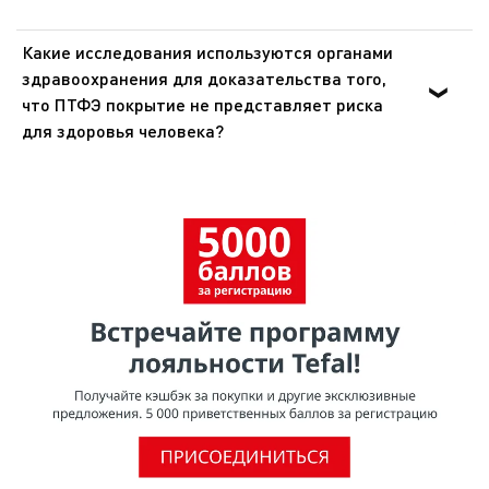
Какие исследования используются органами
здравоохранения для доказательства того,
что ПТФЭ покрытие не представляет риска
для здоровья человека?
Органы здравоохранения Европы и США доказали, что
ПТФЭ - инертное вещество, которое не оказывает
никакого воздействия на организм человека при
попадании внутрь. Эти же органы подтвердили, что
покрытия из ПТФЭ не представляют опасности для
здоровья при использовании в посуде для
приготовления пищи.Согласно исследованию,
проведенному МАИР (Международное агентство по
изучению рака), ВОЗ (Всемирная организация
здравоохранения) отнесла ПТФЭ к группе 3 [Том 19, 288
(1979) и Дополнение 7.70 (1987)], признав, что он не
является канцерогеном для человека.О том, что ПТФЭ
безопасен для использования, свидетельствует и тот