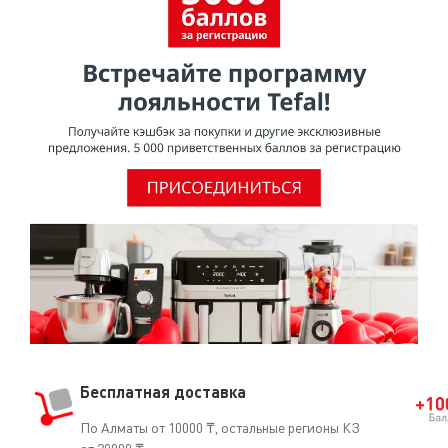
покрытия из ПТФЭ не представляют опасности для
здоровья при использовании в посуде для
приготовления пищи.Согласно исследованию,
проведенному МАИР (Международное агентство по
изучению рака), ВОЗ (Всемирная организация
здравоохранения) отнесла ПТФЭ к группе 3 [Том 19, 288
(1979) и Дополнение 7.70 (1987)], признав, что он не
является канцерогеном для человека.О том, что ПТФЭ
безопасен для использования, свидетельствует и тот
факт, что он часто применяется в медицине
(кардиостимуляторы, искусственные артерии, протезы
и т.д.).
Бесплатная доставка
По Алматы от 10000 ₸, остальные регионы КЗ